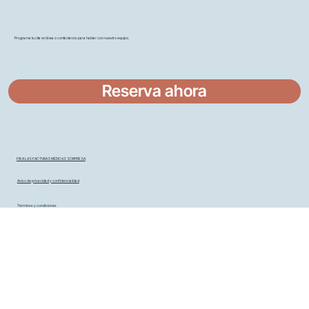
Programa tu cita en línea o contáctanos para hablar con nuestro equipo.
Reserva ahora
FIN A LAS FACTURAS MÉDICAS SORPRESA
Aviso de privacidad y confidencialidad
Términos y condiciones