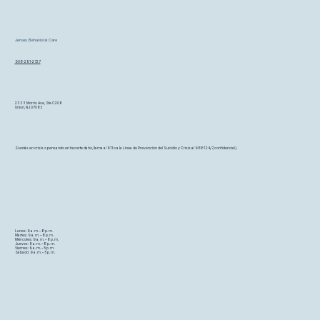
Jersey Behavioral Care
908-291-2727
2333 Morris Ave, Ste C206
Union, NJ 07083
Si estás en crisis o pensando en hacerte daño, llama al 911 o a la Línea de Prevención del Suicidio y Crisis al 988 (24/7, confidencial).
Lunes: 9 a. m. – 8 p. m.
Martes: 9 a. m. – 8 p. m.
Miércoles: 9 a. m. – 8 p. m.
Jueves: 9 a. m. – 8 p. m.
Viernes: 9 a. m. – 5 p. m.
Sábado: 9 a. m. – 5 p. m.