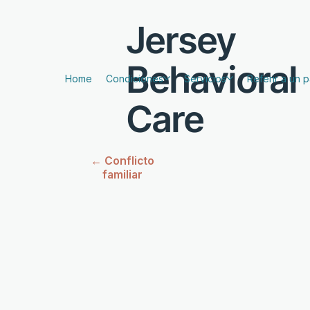
Jersey
Behavioral
Home
Condiciones
Servicios
Referir a un 
Care
← Conflicto
familiar