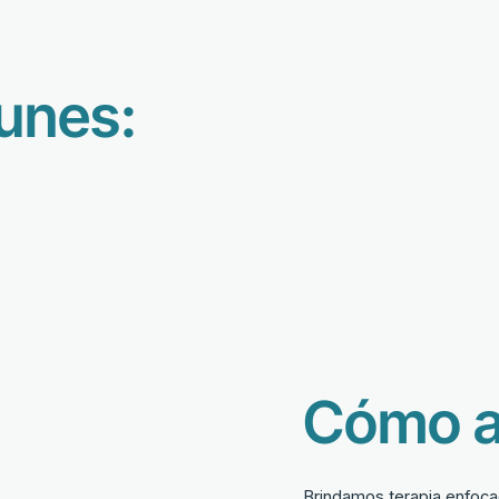
unes:
Cómo 
Brindamos terapia enfoca