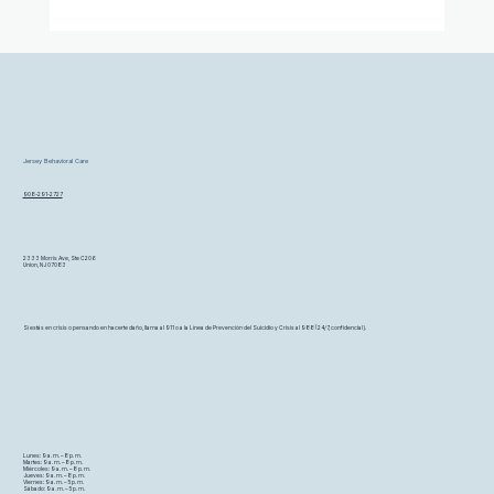
Jersey Behavioral Care
908-291-2727
2333 Morris Ave, Ste C206
Union, NJ 07083
Si estás en crisis o pensando en hacerte daño, llama al 911 o a la Línea de Prevención del Suicidio y Crisis al 988 (24/7, confidencial).
Lunes: 9 a. m. – 8 p. m.
Martes: 9 a. m. – 8 p. m.
Miércoles: 9 a. m. – 8 p. m.
Jueves: 9 a. m. – 8 p. m.
Viernes: 9 a. m. – 5 p. m.
Sábado: 9 a. m. – 5 p. m.