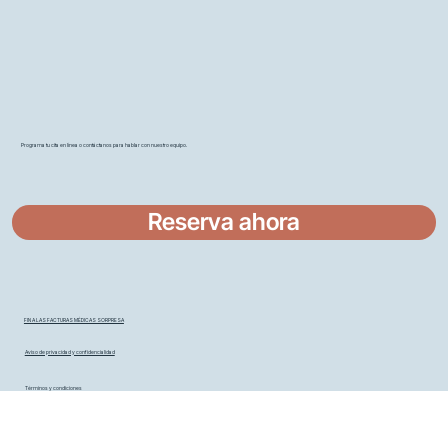
Programa tu cita en línea o contáctanos para hablar con nuestro equipo.
Reserva ahora
FIN A LAS FACTURAS MÉDICAS SORPRESA
Aviso de privacidad y confidencialidad
Términos y condiciones